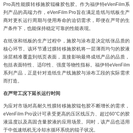
Pro高性能膜转移施胶辊橡胶包胶。作为福伊特eVenFilm系
列产品的高端力作，eVenFilm Pro旨在满足造纸与纸板生产
商对更长运行周期与使用寿命的迫切需求，即便在严苛的生
产条件下，也能保持稳定可靠的性能表现。
在纸张和纸板的生产过程中，施胶与涂布是决定纸张品质的
核心环节。该环节通过膜转移施胶机将一层薄而均匀的胶液
涂层精准覆盖到纸页表面，直接影响最终成纸产品的品质，
包括表面特性、适印性、强度等物性指标。福伊特eVenFilm
系列产品，正是针对造纸生产线施胶与涂布工段的实际需求
而打造。
在严苛工况下延长运行时间
为应对市场对高耐久性膜转移施胶辊包胶不断增长的需求，
eVenFilm Pro设计可承受更高的压区线压力、超过60°C的胶
液温度以及高固含量胶液的应用场景。同时，该产品也适用
于中低速纸机无冷却水循环系统的辊子状况。