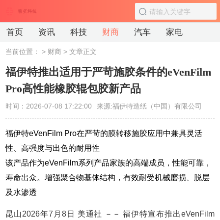
首页
资讯
科技
财商
汽车
家电
当前位置：
>
财商
> 文章正文
福伊特推出适用于严苛施胶条件的eVenFilm
Pro高性能橡胶辊包胶新产品
时间：2026-07-08 17:22:00
来源:福伊特造纸（中国）有限公司
福伊特eVenFilm Pro在严苛的膜转移施胶应用中兼具灵活
性、高强度与出色的耐用性
该产品作为eVenFilm系列产品家族的高端成员，性能可靠，
寿命出众。增强聚合物基体结构，有效耐受机械磨损、脱层
及水渗透
昆山
2026年7月8日
美通社 －－ 福伊特宣布推出eVenFilm