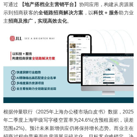
可通过
【地产搭档业主营销平台】
协同应用，构建从房源展
示到招商获客的
全链路招商解决方案
，以
科技
+ 服务
助力业
主
招商及推广，实现高效去化
。
根据仲量联行《
2025年上海办公楼市场白皮书》数据，2025
年二季度上海甲级写字楼空置率为24.6%(含预租面积，误差
范围±2%)。预计未来新增供应仍将保持增长态势。而业主在
招商过程中普遍面临房源展示碎片化、目标客户难锁定、决