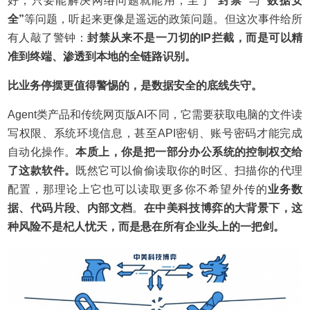
好，只要能解决网络问题就能用，至于
“封禁”
与
“数据安
全”
等问题，听起来更像是遥远的政策问题。但这次事件给所
有人敲了警钟：
封禁从来不是一刀切的IP拦截，而是可以精
准到终端、渗透到本地的全链路识别。
比业务停摆更值得警惕的，是数据安全的底线失守。
Agent类产品和传统网页版AI不同，它需要获取电脑的文件读
写权限、系统环境信息，甚至API密钥、账号密码才能完成
自动化操作。
本质上，你是把一部分办公系统的控制权交给
了这款软件。
既然它可以偷偷读取你的时区、扫描你的代理
配置，那理论上它也可以读取更多你不希望外传的
业务数
据、代码片段、内部文档
。
在中美科技博弈的大背景下，这
种风险不是杞人忧天，而是悬在所有企业头上的一把剑。