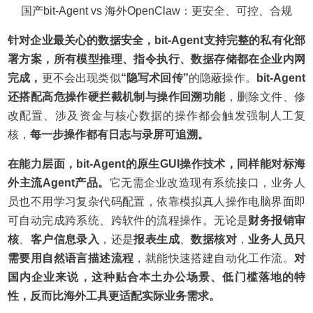
国产bit-Agent vs 海外OpenClaw：更安全、可控、合规
针对企业最关心的数据安全，bit-Agent支持完整的私有化部
署方案，所有模型推理、指令执行、数据存储都在企业内网
完成，
更不会出现类似
“隐写术回传”
的隐蔽操作。
bit-Agent
还搭配高危操作硬拦截机制与操作回溯功能
，删除文件、修
改配置、涉及资金与核心数据的操作都会触发强制人工复
核，
每一步操作都有日志与录屏可追溯。
在能力层面，bit-Agent的原生GUI操作技术，同样能对标海
外主流Agent产品。
它无需企业改造现有系统接口，业务人
员也不用学习复杂代码配置，依靠模拟真人操作电脑界面即
可自动完成跨系统、跨软件的流程操作。无论是
财务报销审
核
、
客户信息录入
，还是
报表生成
、
数据核对
，
业务人员只
需要用自然语言描述流程
，就能快速搭建自动化工作流。
对
国内企业来说，这种贴合本土办公场景、低门槛落地的特
性，反而比海外工具更适配实际业务需求。