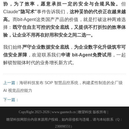
协，为了效率，愿意承担一定的安全与合规风险。
但
Claude
“隐写术”
事件告诉我们，
这种妥协的代价正在越来越
高。
而bit-Agent这类国产产品的价值，就是打破这种两难选
择：
既守住自主可控的安全底线，又提供不打折扣的效率体
验，让企业不用再在好用和安全之间二选一。
我们始终
严守企业数据安全底线
，
为企业数字化升级筑牢可
信安全屏障
，欢迎联系我们
申请 bit-Agent免费试用
，一起
解锁智能体时代的业务增长新方式。
上一篇：
海研科技发布 SOP 智慧品控系统，构建柔性制造的全厂级
AI 视觉品控能力
下一篇：
CopyRight 2023-2026 | www.gazetech.cn | 瞻望科技 版权所有 |
瞻望科技网部分内容来源用户投稿，如内容侵权与违规，请与本站联系（Q：
230098551）