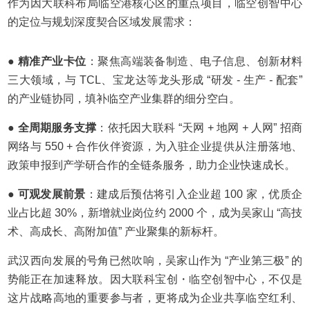
作为因大联科布局临空港核心区的重点项目，临空创智中心
的定位与规划深度契合区域发展需求：
● 精准产业卡位
：聚焦高端装备制造、电子信息、创新材料
三大领域，与 TCL、宝龙达等龙头形成 “研发 - 生产 - 配套”
的产业链协同，填补临空产业集群的细分空白。
● 全周期服务支撑
：依托因大联科 “天网 + 地网 + 人网” 招商
网络与 550 + 合作伙伴资源，为入驻企业提供从注册落地、
政策申报到产学研合作的全链条服务，助力企业快速成长。
● 可观发展前景
：建成后预估将引入企业超 100 家，优质企
业占比超 30%，新增就业岗位约 2000 个，成为吴家山 “高技
术、高成长、高附加值” 产业聚集的新标杆。
武汉西向发展的号角已然吹响，吴家山作为 “产业第三极” 的
势能正在加速释放。因大联科宝创・临空创智中心，不仅是
这片战略高地的重要参与者，更将成为企业共享临空红利、