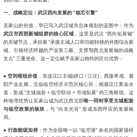
一、战略定位：武汉西向发展的 “核芯引擎”
吴家山的价值，早已写入武汉城市总体规划的蓝图中：作为
武汉市西部新城组群的核心区域
，这里是武汉 “西向拓展轴”
的关键节点，承担着 “承接主城人口和功能转移的外围综合新
城、引领经济跨越的产业第三极、支撑鄂西北发展轴的战略
支点” 三重使命。这一定位赋予吴家山独特的区位优势：
● 空间枢纽价值
：东连汉口主城(硚口 / 江汉)，西接孝感、襄
阳产业走廊，北临临空经济示范区核心区，南濒汉江黄金水
道，形成 “主城辐射 + 临空联动 + 市域拓展” 的三角枢纽。这
种地理优势让吴家山成为武汉西北部
唯一同时享受主城配套
与临空政策的板块
，与 “向东光谷” 形成东西呼应的发展格
局。
● 行政能级加持
：作为全国唯一以 “临空港” 命名的国家级经