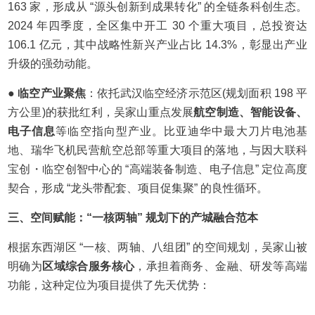
163 家，形成从 “源头创新到成果转化” 的全链条科创生态。
2024 年四季度，全区集中开工 30 个重大项目，总投资达
106.1 亿元，其中战略性新兴产业占比 14.3%，彰显出产业
升级的强劲动能。
● 临空产业聚焦
：依托武汉临空经济示范区(规划面积 198 平
方公里)的获批红利，吴家山重点发展
航空制造、智能设备、
电子信息
等临空指向型产业。比亚迪华中最大刀片电池基
地、瑞华飞机民营航空总部等重大项目的落地，与因大联科
宝创・临空创智中心的 “高端装备制造、电子信息” 定位高度
契合，形成 “龙头带配套、项目促集聚” 的良性循环。
三、空间赋能：“一核两轴” 规划下的产城融合范本
根据东西湖区 “一核、两轴、八组团” 的空间规划，吴家山被
明确为
区域综合服务核心
，承担着商务、金融、研发等高端
功能，这种定位为项目提供了先天优势：