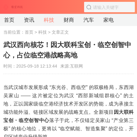
首页
资讯
科技
财商
汽车
家电
当前位置：
首页
>
科技
> 文章正文
武汉西向核芯！因大联科宝创・临空创智中
心，占位临空港战略高地
时间：2025-09-18 12:13:44
来源:互联网
当武汉城市发展形成 “东光谷、西临空” 的双极格局，东西湖
吴家山 —— 这片被定位为武汉 “西部新城组群核心” 的土
地，正以国家级临空港经济技术开发区的势能，成为承接主
城功能外溢、链接区域发展的战略支点。全新项目
因大联科
宝创
・
临空创智中心
落子于此，不仅锚定吴家山 “产业第三
极” 的核心地位，更将以 “临空赋能、智造集聚” 的定位，开
启区域产业升级新篇。