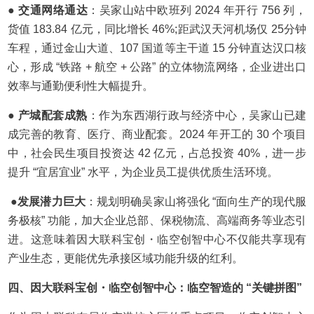
● 交通网络通达
：吴家山站中欧班列 2024 年开行 756 列，
货值 183.84 亿元，同比增长 46%;距武汉天河机场仅 25分钟
车程，通过金山大道、107 国道等主干道 15 分钟直达汉口核
心，形成 “铁路 + 航空 + 公路” 的立体物流网络，企业进出口
效率与通勤便利性大幅提升。
● 产城配套成熟
：作为东西湖行政与经济中心，吴家山已建
成完善的教育、医疗、商业配套。2024 年开工的 30 个项目
中，社会民生项目投资达 42 亿元，占总投资 40%，进一步
提升 “宜居宜业” 水平，为企业员工提供优质生活环境。
●发展潜力巨大
：规划明确吴家山将强化 “面向生产的现代服
务极核” 功能，加大企业总部、保税物流、高端商务等业态引
进。这意味着因大联科宝创・临空创智中心不仅能共享现有
产业生态，更能优先承接区域功能升级的红利。
四、
因大联科
宝创
・
临空创智中心：临空智造的
“关键拼图”