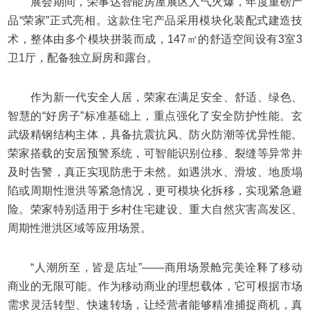
展会期间，荣事达智能房屋展区人气火爆，年度重磅产
品“荣家”正式亮相。这款住宅产品采用模块化装配式建造技
术，整体由多个模块拼装而成，147㎡的舒适空间设有3室3
卫1厅，配备独立厨房和露台。
作为新一代安全人居，荣家在满足安全、舒适、绿色、
智慧的“好房子”标准基础上，重点强化了安全防护性能。玄
武级精钢结构主体，具备抗震抗风、防火防潮等优异性能。
荣家搭载的安居预警系统，可智能识别位移、裂缝等异常并
及时告警，真正实现防患于未然。如遇洪水、滑坡、地质塌
陷或周期性泄洪等紧急情况，更可模块化拆移，实现紧急避
险。荣家特别适用于乡村住宅建设、重大自然灾害高发区、
周期性泄洪区域等应用场景。
“人潮所至，皆是店址”——商用场景舱完美诠释了移动
商业的无限可能。作为移动商业的理想载体，它可根据市场
需求灵活转型、快速转场，让经营者能够精准捕捉商机，真