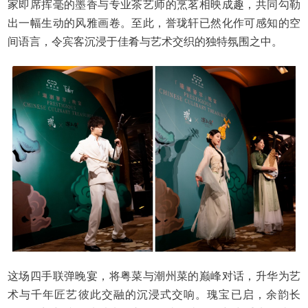
家即席挥毫的墨香与专业茶艺师的烹茗相映成趣，共同勾勒
出一幅生动的风雅画卷。至此，誉珑轩已然化作可感知的空
间语言，令宾客沉浸于佳肴与艺术交织的独特氛围之中。
这场四手联弹晚宴，将粤菜与潮州菜的巅峰对话，升华为艺
术与千年匠艺彼此交融的沉浸式交响。瑰宝已启，余韵长