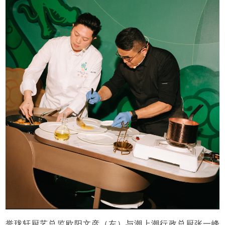
誉珑轩厨艺总监欧阳文彦（左）与潮上潮行政总厨张一峰