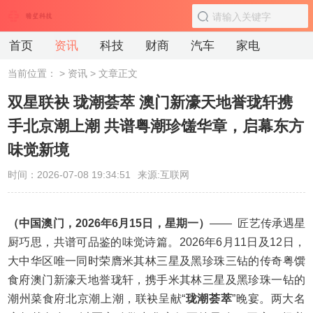
首页
资讯
科技
财商
汽车
家电
当前位置：
>
资讯
> 文章正文
双星联袂 珑潮荟萃 澳门新濠天地誉珑轩携
手北京潮上潮 共谱粤潮珍馐华章，启幕东方
味觉新境
时间：2026-07-08 19:34:51
来源:互联网
（中国澳门，202
6
年
6
月
15
日，星期
一
）
—— 匠艺传承遇星
厨巧思，共谱可品鉴的味觉诗篇。2026年6月11日及12日，
大中华区唯一同时荣膺米其林三星及黑珍珠三钻的传奇粤馔
食府澳门新濠天地誉珑轩，携手米其林三星及黑珍珠一钻的
潮州菜食府北京潮上潮，联袂呈献“
珑潮荟萃
”晚宴。两大名