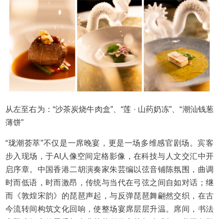
从左至右为：“沙茶炭烧牛肉盒”、“莲 · 山药奶冻”、“潮汕钱葱
薄饼”
“珑潮荟萃”不仅是一席晚宴，更是一场多维感官剧场。宾客
步入现场，于AI人像空间定格影像，在科技与人文交汇中开
启序章。中国香港二胡演奏家朱芸编以弦音铺陈氛围，曲调
时而低语，时而激昂，传统与当代在弓弦之间自如对话；继
而《敦煌宋韵》的琵琶声起，与反弹琵琶舞翩然交织，在古
今流转间构筑文化回响，使整场宴席层层升温。席间，书法