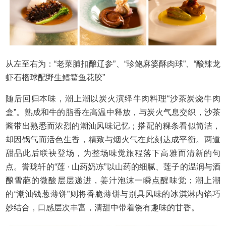
从左至右为：“老菜脯扣酿辽参”、“珍鲍麻婆酥肉球”、“酸辣龙
虾石榴球配野生鳕鳘鱼花胶”
随后回归本味，潮上潮以炭火演绎牛肉料理“沙茶炭烧牛肉
盒”。熟成和牛的脂香在高温中释放，与炭火气息交织，沙茶
酱带出熟悉而浓烈的潮汕风味记忆；搭配的粿条看似简洁，
却因锅气而活色生香，精致与烟火气在此刻达成平衡。两道
甜品此后联袂登场，为整场味觉旅程落下高雅而清新的句
点。誉珑轩的“莲 · 山药奶冻”以山药的细腻、莲子的温润与酒
酿雪葩的微酸层层递进，姜汁泡沫一瞬点醒味觉；潮上潮
的“潮汕钱葱薄饼”则将香脆薄饼与别具风味的冰淇淋内馅巧
妙结合，口感层次丰富，清甜中带着饶有趣味的甘香。