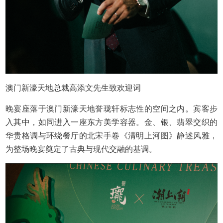
澳门新濠天地总裁高添文先生致欢迎词
晚宴座落于澳门新濠天地誉珑轩标志性的空间之内。宾客步
入其中，如同进入一座东方美学容器。金、银、翡翠交织的
华贵格调与环绕餐厅的北宋手卷《清明上河图》静述风雅，
为整场晚宴奠定了古典与现代交融的基调。