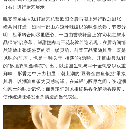
（右）进行厨艺展示
晚宴菜单由誉珑轩厨艺总监欧阳文彦与潮上潮行政总厨张一
峰共同打造，如同一部由六道珍味编织的味觉长卷，节奏分
明，起承转合间尽显匠心。一道由誉珑轩呈上的“彩花红蟹水
晶粿”轻启序幕，鲜甜蟹肉与干花花瓣若隐若现，在唇齿间悄
然绽放出整场盛宴的第一缕灵韵。前菜三品紧随其后，既是
风味的前序，也是一种关于“相遇”的隐喻。开篇由誉珑轩
的“酥脆双蚝金缕衣”引出，以法国生蚝与半干金蚝交织双重
鲜味，酥香之中张力初显；潮上潮的“豆酱金吉鱼饭挞”承接
其后，以潮汕鱼饭为灵感转译，在咸鲜与醇厚之间，唤起潮
汕风土的味觉记忆；而誉珑轩则以柑橘果香化解脂香厚度，
使传统烧味焕发更为清透的当代表达。