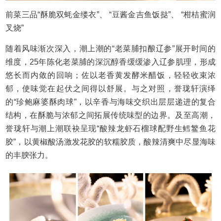
前菜三品“酥脆双蚝金缕衣”、 “豆酱金吉鱼饭挞”、 “柑桔蜜润
叉烧”
随着风味渐次深入，潮上潮的“老菜脯扣酿辽参”展开时间的
维度，25年陈化老菜脯的深沉醇香缓缓渗入辽参肌理，形成
悠长而内敛的回响；佐以老香黄发酵米醋饭，轻轻收束浓
郁，使味觉在起伏之间得以舒展。与之对照，誉珑轩演绎
的“珍鲍麻婆酥肉球”，以辛香与海味交织出层层递进的复合
结构，在酥脆与浓郁之间拓展传统味型的边界。及至高潮，
誉珑轩与潮上潮联袂呈现“酸辣龙虾石榴球配野生鳕鳘鱼花
胶”，以黄椒酸汤激发花胶的软糯胶质，酸辣清爽中尽显海味
的丰腴张力。