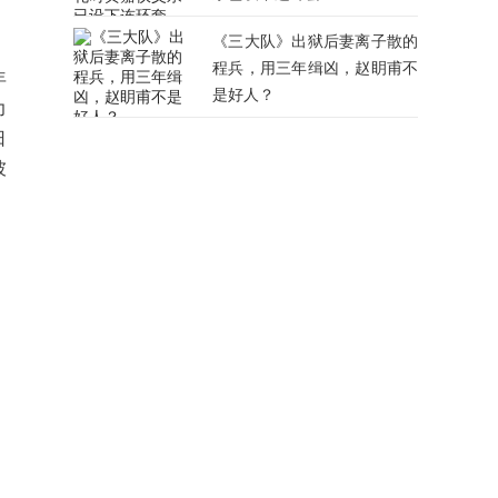
《三大队》出狱后妻离子散的
程兵，用三年缉凶，赵眀甫不
年
是好人？
力
日
彼