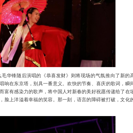
么毛华锋随后演唱的《恭喜发财》则将现场的气氛推向了新的
唱响在东京塔，别具一番意义。欢快的节奏、喜庆的歌词，瞬
而富有感染力的歌声，将中国人对新春的美好祝愿传递给了在
，脸上洋溢着幸福的笑容。那一刻，语言的障碍被打破，文化