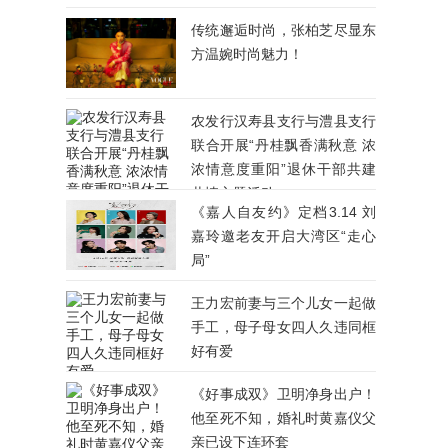
传统邂逅时尚，张柏芝尽显东
方温婉时尚魅力！
农发行汉寿县支行与澧县支行
联合开展“丹桂飘香满秋意 浓
浓情意度重阳”退休干部共建
共情主题活动
《嘉人自友约》定档3.14 刘
嘉玲邀老友开启大湾区“走心
局”
王力宏前妻与三个儿女一起做
手工，母子母女四人久违同框
好有爱
《好事成双》卫明净身出户！
他至死不知，婚礼时黄嘉仪父
亲已设下连环套