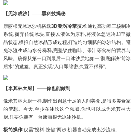
【无冰成沙】——黑科技揭秘
康丽根无冰冰沙机搭载
3D漩涡冷萃技术
,通过高功率三核制冷
系统,摒弃传统冰块,直接以液体为原料,将液体急速冷却至微
晶状态,模拟自然冰晶形成过程,打造均匀细腻的冰沙结构。避
免冰渣生成与水分稀释,完整锁住咖啡、果汁等食材的营养与
风味。确保从第一口到最后一口冰沙质地如一,彻底解决“前冰
后水”的尴尬。真正实现“入口即绵密,久置不稀释”。
【米其林大厨】——你也能做到
像米其林大厨一样,制作出创意十足的人间美食,是很多美食家
的梦想。今天,至少在冰饮这个领域,你也可以成为米其林大
厨,只要你拥有一台康丽根无冰冰沙机。
极简操作
:仅需“投料-按键”两步,机器自动完成出沙流程。