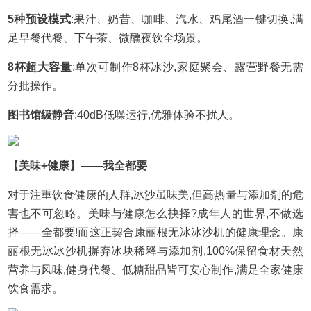
5种预设模式
:果汁、奶昔、咖啡、汽水、鸡尾酒一键切换,满
足早餐代餐、下午茶、微醺夜饮全场景。
8杯超大容量
:单次可制作8杯冰沙,家庭聚会、露营野餐无需
分批操作。
图书馆级静音
:40dB低噪运行,优雅体验不扰人。
【美味+健康】——我全都要
对于注重饮食健康的人群,冰沙虽味美,但高热量与添加剂的危
害也不可忽略。美味与健康怎么抉择?成年人的世界,不做选
择——全都要!而这正契合康丽根无冰冰沙机的健康理念。康
丽根无冰冰沙机摒弃冰块稀释与添加剂,100%保留食材天然
营养与风味,健身代餐、低糖甜品皆可安心制作,满足全家健康
饮食需求。