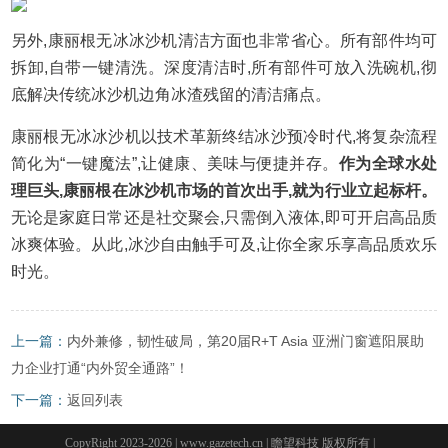
另外,康丽根无冰冰沙机清洁方面也非常省心。所有部件均可
拆卸,自带一键清洗。深度清洁时,所有部件可放入洗碗机,彻
底解决传统冰沙机边角冰渣残留的清洁痛点。
康丽根无冰冰沙机以技术革新终结冰沙预冷时代,将复杂流程
简化为“一键魔法”,让健康、美味与便捷并存。
作为全球水处
理巨头,康丽根在冰沙机市场的首次出手,就为行业立起标杆。
无论是家庭日常还是社交聚会,只需倒入液体,即可开启高品质
冰爽体验。从此,冰沙自由触手可及,让你全家乐享高品质欢乐
时光。
上一篇：
内外兼修，韧性破局，第20届R+T Asia 亚洲门窗遮阳展助
力企业打通“内外贸全通路”！
下一篇：
返回列表
CopyRight 2023-2026 | www.gazetech.cn | 瞻望科技 版权所有 |