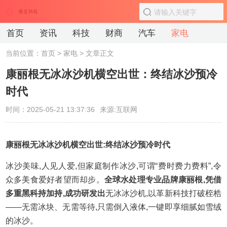
首页
资讯
科技
财商
汽车
家电
当前位置：
首页
>
家电
> 文章正文
康丽根无冰冰沙机横空出世：终结冰沙预冷
时代
时间：2025-05-21 13:37:36
来源:互联网
康丽根无冰冰沙机横空出世:终结冰沙预冷时代
冰沙美味,人见人爱,但家庭制作冰沙,可谓“费时费力费料”,令
众多美食爱好者望而却步。
全球水处理专业品牌康丽根,凭借
多重黑科持加持,成功研发出
无冰冰沙机,以革新科技打破桎梏
——无需冰块、无需等待,只需倒入液体,一键即享细腻如雪绒
的冰沙。