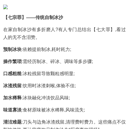
【七宗罪】——传统自制冰沙
在家自制冰沙有多折磨人?有人专门总结出【七大罪】,看过
人的无不含泪赞。
预制冰块
:依赖提前制冰,耗时耗力;
操作繁琐
:需经历制冰、碎冰、调味等多步骤;
口感粗糙
:冰粒残留导致颗粒感明显;
冰渣残留
:饮用时冰渣刺喉,体验不佳;
加水稀释
:冰块融化冲淡饮品风味;
味道寡淡
:食材原味被冰水稀释,风味流失;
清洁难题
:刀头与边角冰渣残留,清理费时费力。这些痛点不仅