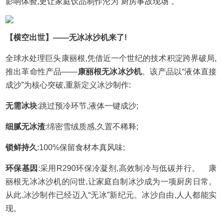
影响体验,更让家庭饮品制作沦为“厨房事故现场”。
【横空出世】——无冰冰沙机来了!
全球水处理巨头康丽根,凭借近一个世纪的技术积淀跨界破局,
推出革命性产品——
康丽根无冰冰沙机
。该产品以“液体直接
成沙”为核心突破,重新定义冰沙制作:
无需冰块
:跳过预冷环节,液体一键成沙;
细腻无冰渣
:绵密雪绒质感,久置不稀释;
锁鲜持久
:100%保留食材本真风味;
环保基因
:采用R290环保冷凝剂,高效制冷与低碳并行。 康
丽根无冰冰沙机的问世,让家庭自制冰沙成为一项厨房日常。
从此,冰沙制作已经迈入“无冰”新纪元。冰沙自由,人人都能实
现。